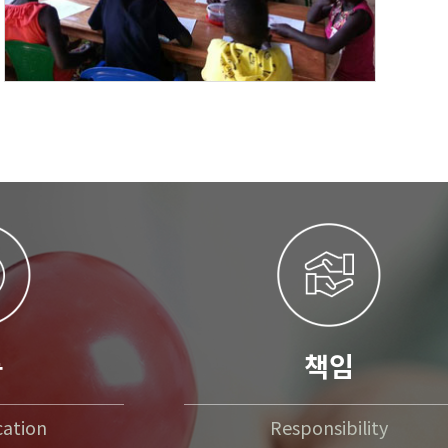
통
책임
ation
Responsibility