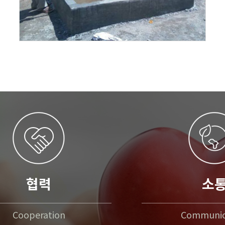
협력
소
Cooperation
Communic